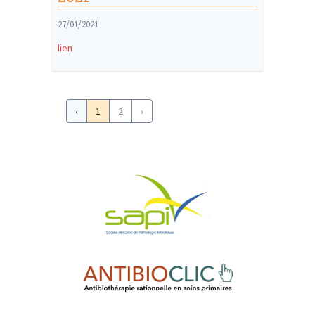
27/01/2021
lien
‹
1
2
›