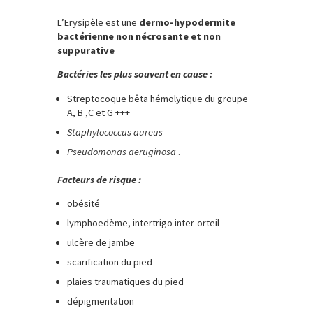
L’Erysipèle est une
dermo-hypodermite
bactérienne non nécrosante et non
suppurative
Bactéries les plus souvent en cause :
Streptocoque bêta hémolytique du groupe
A, B ,C et G +++
Staphylococcus aureus
Pseudomonas aeruginosa
.
Facteurs de risque :
obésité
lymphoedème, intertrigo inter-orteil
ulcère de jambe
scarification du pied
plaies traumatiques du pied
dépigmentation